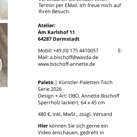
Termin per EMail. Ich freue mich auf
Ihren Besuch.
Atelier:
Am Karlshof 11
64287 Darmstadt
Mobil: +49 (0) 175 4410057 E-
Mail: a.bischoff@wasda.de
www.bischoff-annette.de
Paleto
| Künstler-Paletten-Tisch
Serie 2026
Design + Art: OBO, Annette Bischoff
Sperrholz lackiert, 64 x 45 cm
enter text here
enter text here
480 €, inkl. MwSt., zzügl. Versand
enter text here
Hier
können Sie sich gerne ein
Video anschauen, gedreht in